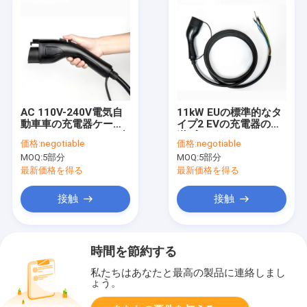
AC 110V-240V電気自
11kW EUの標準的なタ
動車車の充電器ケーブ
イプ2 EVの充電器の充
ル48Ampの11kW EV充
満プラグ16A/3Phase
価格:
negotiable
価格:
negotiable
満ケーブルのタイプ1
の電気自動車の充電器
MOQ:
5部分
MOQ:
5部分
ケーブルAC 480V
最新価格を得る
最新価格を得る
接触
接触
時間を節約する
私たちはあなたと最高の製品に連絡しまし
ょう。