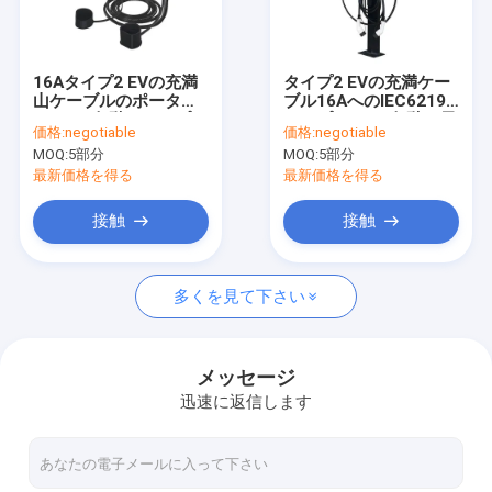
私達について
工場旅行
16Aタイプ2 EVの充満
タイプ2 EVの充満ケー
山ケーブルのポータブ
ブル16AへのIEC62196
品質管理
ルへの3段階のタイプ2
タイプ2 3つの段階の電
価格:
negotiable
価格:
negotiable
ケーブル11のKwの電気
気自動車車の充電器
MOQ:
5部分
MOQ:
5部分
自動車の充電器
引用を要求しなさい
最新価格を得る
最新価格を得る
接触
接触
ev車の充電器
多くを見て下さい
携帯用evの充電器
EVの充満山
メッセージ
迅速に返信します
テスラ 部品
Wallbox EVの充電器