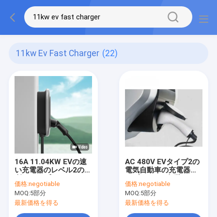
11kw Ev Fast Charger
(22)
16A 11.04KW EVの速
AC 480V EVタイプ2の
い充電器のレベル2の場
電気自動車の充電器ケ
所、タイプ2のWallbox
ーブル32A 3段階への
価格:
negotiable
価格:
negotiable
の充電ユニット
速い充電器ケーブルの
MOQ:
5部分
MOQ:
5部分
タイプ2
最新価格を得る
最新価格を得る