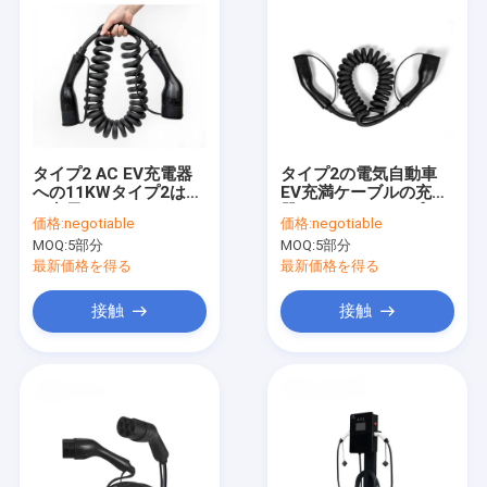
タイプ2 AC EV充電器
タイプ2の電気自動車
への11KWタイプ2はEV
EV充満ケーブルの充電
の充電ステーションの
器への11KWタイプ2は
価格:
negotiable
価格:
negotiable
プラグを導く16A
16A 3Phase 5Mを導く
MOQ:
5部分
MOQ:
5部分
3Phase 5Mをケーブル
で通信する
最新価格を得る
最新価格を得る
接触
接触
家
プロダクト
動画