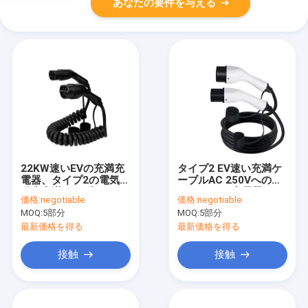
あなたの要件を与える
22KW速いEVの充満充
タイプ2 EV速い充満ケ
電器、タイプ2の電気自
ーブルAC 250Vへの
動車充満ケーブルAC
3.5kw EVの充電器のタ
価格:
negotiable
価格:
negotiable
480Vへのタイプ2
イプ2
MOQ:
5部分
MOQ:
5部分
最新価格を得る
最新価格を得る
接触
接触