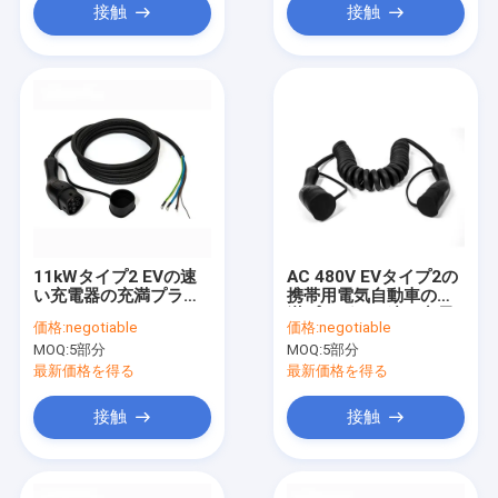
接触
接触
11kWタイプ2 EVの速
AC 480V EVタイプ2の
い充電器の充満プラグ
携帯用電気自動車の充
16A/3Phase AC 480V
満プラグへの速い充電
価格:
negotiable
価格:
negotiable
単一銃EVの充電器ケー
器ケーブルのタイプ2
MOQ:
5部分
MOQ:
5部分
ブル
最新価格を得る
最新価格を得る
接触
接触