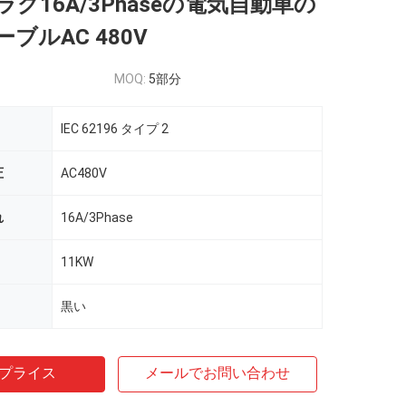
グ16A/3Phaseの電気自動車の
ブルAC 480V
MOQ:
5部分
IEC 62196 タイプ 2
圧
AC480V
れ
16A/3Phase
11KW
黒い
プライス
メールでお問い合わせ