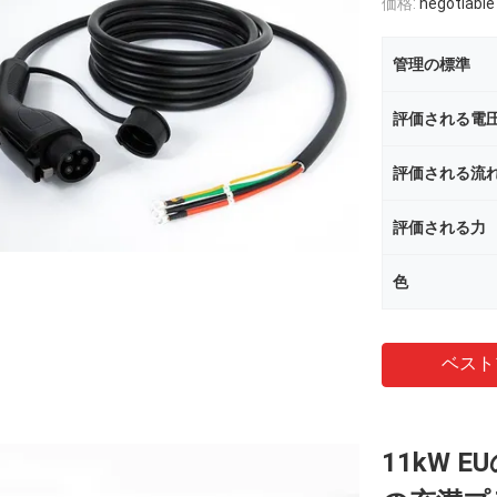
価格:
negotiable
管理の標準
評価される電
評価される流
評価される力
色
ベスト
11kW 