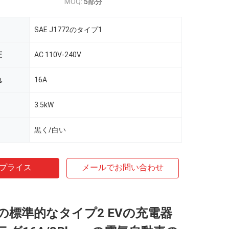
MOQ:
5部分
SAE J1772のタイプ1
圧
AC 110V-240V
れ
16A
3.5kW
黒く/白い
プライス
メールでお問い合わせ
EUの標準的なタイプ2 EVの充電器