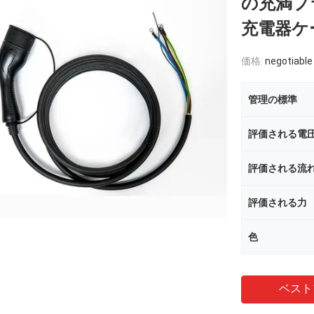
の充満プラ
充電器ケー
価格:
negotiable
管理の標準
評価される電
評価される流
評価される力
色
ベスト