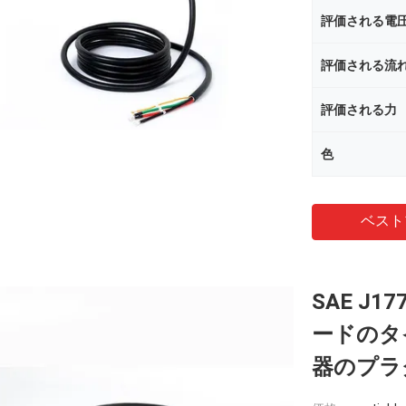
評価される電
評価される流
評価される力
色
ベスト
SAE J
ードのタ
器のプラ