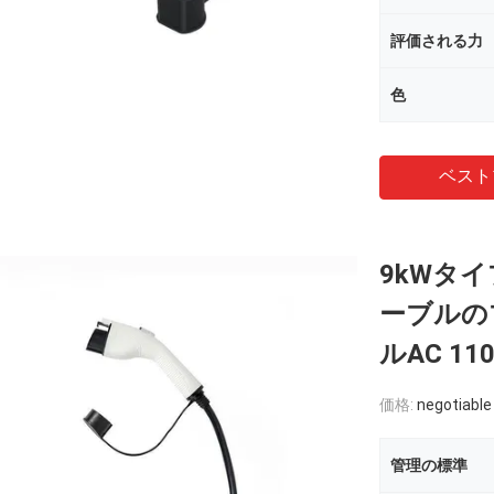
評価される力
色
ベスト
9kWタ
ーブルの
ルAC 110
価格:
negotiable
管理の標準