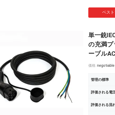
ベスト
単一銃IE
の充満プラ
ーブルAC 
価格:
negotiable
管理の標準
評価される電
評価される流