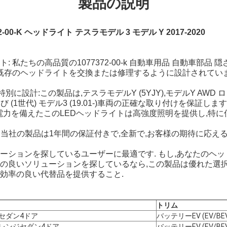
製品の説明
2-00-K ヘッドライト テスラモデル 3 モデル Y 2017-2020
 私たちの高品質の1077372-00-k 自動車用品 自動車部品
は,既存のヘッドライトを交換または修理するように設計されて
に設計:この製品は,テスラモデルY (5YJY),モデルY AWD 
 (1世代) モデル3 (19.01-)車両の正確な取り付けを保証します
Wの電力を備えたこのLEDヘッドライトは高強度照明を提供し,特
: 当社の製品は1年間の保証付きで,全新で,お客様の期待に応え
ーションを探しているユーザーに最適です. もし,あなたのヘ
の良いソリューションを探しているなら,この製品は優れた選択です
効率の良い代替品を提供すること.
トリム
セダン4ドア
バッテリーEV (EV/BE
レンジセダン4ドア
バッテリーEV (EV/BE