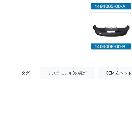
タグ:
テスラモデル3の霧灯
OEM 左ヘッ