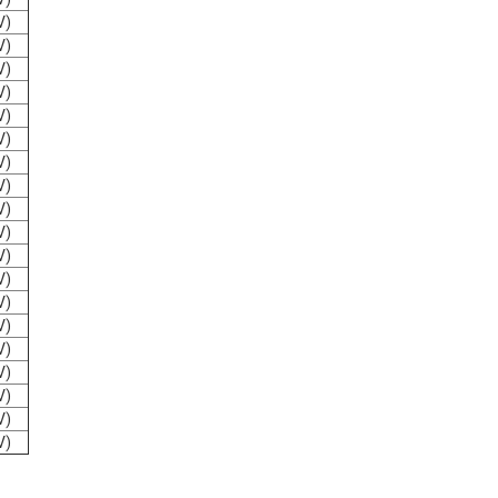
V)
V)
V)
V)
V)
V)
V)
V)
V)
V)
V)
V)
V)
V)
V)
V)
V)
V)
V)