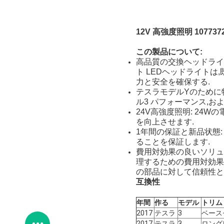
12V 高強度照明 107737
この製品について:
高品質の交換ヘッドライト:
ト LEDヘッドライト
力と安全を確保する.
テスラモデルYのために特別
ル3 パフォーマンス,および
24V高強度照明: 24
を向上させます.
1年間の保証と新品状態
ることを保証します.
費用対効果の良いソリュ
理するための費用対効果
の部品に対して信頼性と
互換性
年間
作る
モデル
トリム
2017
テスラ
3
ベース
2017
テスラ
3
ロング