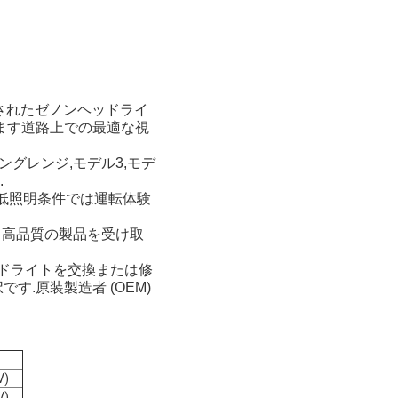
 隠されたゼノンヘッドライ
います道路上での最適な視
ロングレンジ,モデル3,モデ
.
に低照明条件では運転体験
る高品質の製品を受け取
ッドライトを交換または修
.原装製造者 (OEM)
V)
V)