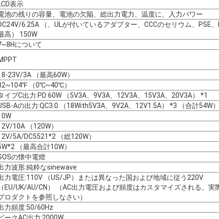
LCD表示
電池の残りの容量、電池の欠陥、総出力電力、温度に、入力パワー
DC24V/6.25A （、ULが付いているアダプター、CCCのセリウム、PSE、
最高） 150W
7~8Hについて
MPPT
18-23V/3A （最高60W）
32~104℉ （0℃~40℃）
タイプC出力:PD 60W （5V3A、9V3A、12V3A、15V3A、20V3A） *1
USB-Aの出力:QC3.0 （18With5V3A、9V2A、12V1.5A） *3 （合計54W
10W
12V/10A （120W）
12V/5A/DC5521*2 （総120W）
5W*2 （最高合計10W）
SOSの懐中電燈
出力波形:純粋なsinewave
出力電圧:110V （US/JP）または異なった国および地域に従う220V
（EU/UK/AU/CN） （AC出力電圧および頻度はカスタマイズされる。実
プロダクトを参照しなさい）
出力頻度:50/60Hz
ピークAC出力:2000W