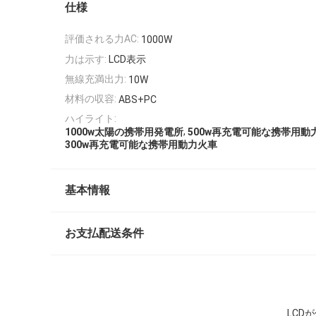
仕様
評価される力AC:
1000W
力は示す:
LCD表示
無線充満出力:
10W
材料の収容:
ABS+PC
ハイライト:
,
1000w太陽の携帯用発電所
500w再充電可能な携帯用動
300w再充電可能な携帯用動力火車
基本情報
お支払配送条件
LCD