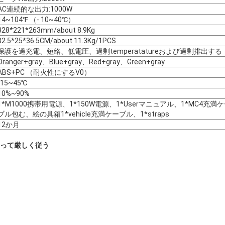
AC連続的な出力:1000W
14~104℉ （- 10~40℃）
328*221*263mm/about 8.9Kg
32.5*25*36.5CM/about 11.3Kg/1PCS
保護を過充電、短絡、低電圧、過剰temperatatureおよび過剰排出する
Oranger+gray、Blue+gray、Red+gray、Green+gray
ABS+PC （耐火性にするV0）
-15~45℃
10%~90%
1*M1000携帯用電源、1*150W電源、1*Userマニュアル、1*MC4充満
ブル包む、絵の具箱1*vehicle充満ケーブル、1*straps
12か月
よって厳しく従う