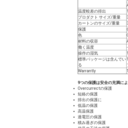
温度較差の排出
プロダクト サイズ/重量
カートンのサイズ/重量
保護
色
材料の収容
働く温度
操作の湿気
標準パッケージは含んでい
る
Warrantly
9つの保護は安全の充満に
Overcurrectの保護
短絡の保護
排出の保護に
低温の保護
高温保護
過電圧の保護
積み過ぎの保護