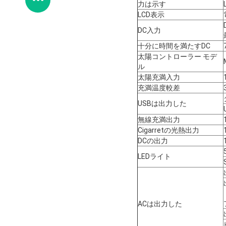
力は示す
LCD表示
DC入力
十分に時間を満たすDC
太陽コントローラー モデ
ル
太陽充満入力
充満温度較差
USBは出力した
無線充満出力
Cigarretの光熱出力
DCの出力
LEDライト
ACは出力した