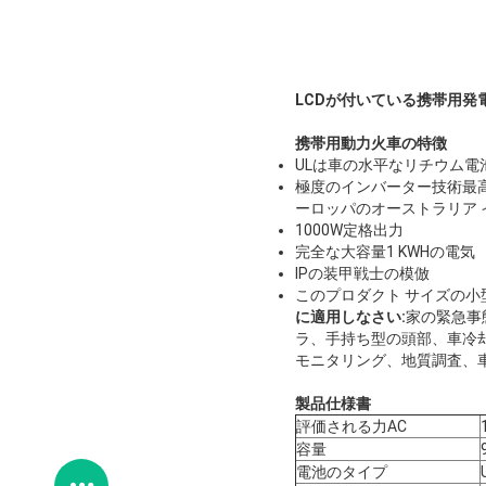
LCDが付いている携帯用発電機3
携帯用動力火車の特徴
ULは車の水平なリチウム電
極度のインバーター技術最高
ーロッパのオーストラリア 
1000W定格出力
完全な大容量1 KWHの電気
IPの装甲戦士の模倣
このプロダクト サイズの
に適用しなさい:
家の緊急事
ラ、手持ち型の頭部、車冷
モニタリング、地質調査、
製品仕様書
評価される力AC
容量
電池のタイプ