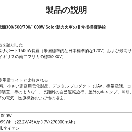
製品の説明
00/500/700/1000W Solor動力火車の非常指揮権供給
池を証明した
サポート1500W装置（米国標準的な日本標準的な120V）および最高サ
イギリスの南アフリカの標準230V）
小型重量ライトと比較される
態、小さい家庭用電化製品、デジタル プロダクト（UAV、携帯電話、
却装置、等のような）、長距離の自己運転旅行、屋外のキャンプ、照明
車の電気、医療機器および他の場面。
1000W
999Wh （22.2V/45Aか3.7V/270000mAh）
UL李イオン