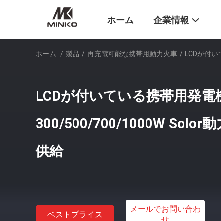
ホーム
企業情報
ホーム
/
製品
/
再充電可能な携帯用動力火車
/
LCDが付い
LCDが付いている携帯用発電
300/500/700/1000W So
供給
メールでお問い合わ
ベストプライス
せ