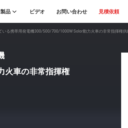
製品
ビデオ
お問い合わせ
見積依頼
ている携帯用発電機300/500/700/1000W Solor動力火車の非常指揮権供
機
lor動力火車の非常指揮権