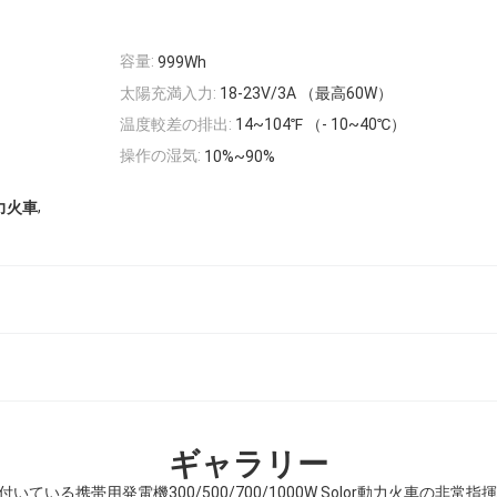
容量:
999Wh
太陽充満入力:
18-23V/3A （最高60W）
温度較差の排出:
14~104℉ （- 10~40℃）
操作の湿気:
10%~90%
,
力火車
ギャラリー
が付いている携帯用発電機300/500/700/1000W Solor動力火車の非常指